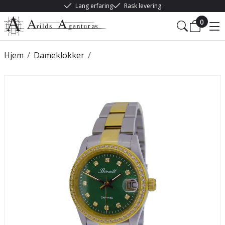
Lang erfaring
Rask levering
0
Hjem
/
Dameklokker
/