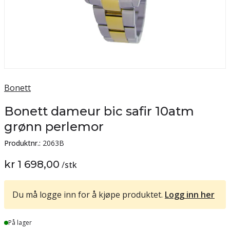
Bonett
Bonett dameur bic safir 10atm
grønn perlemor
Produktnr.:
2063B
kr 1 698,00
/
stk
Du må logge inn for å kjøpe produktet.
Logg inn her
Lager
På lager