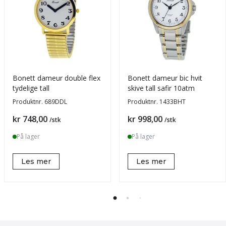
Bonett dameur double flex
Bonett dameur bic hvit
tydelige tall
skive tall safir 10atm
Produktnr.
689DDL
Produktnr.
1433BHT
Pris
Pris
kr 748,00
kr 998,00
/stk
/stk
På lager
På lager
Les mer
Les mer