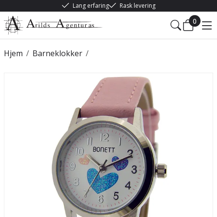
Lang erfaring
Rask levering
0
Hjem
/
Barneklokker
/