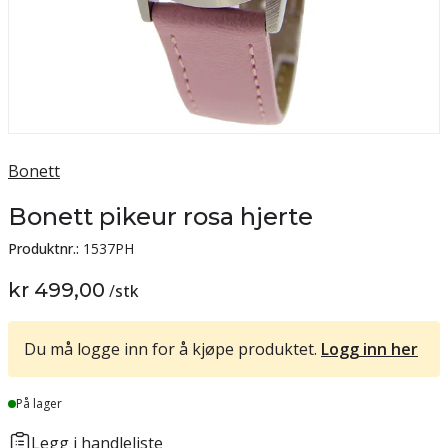
Bonett
Bonett pikeur rosa hjerte
Produktnr.:
1537PH
kr 499,00
/
stk
Du må logge inn for å kjøpe produktet.
Logg inn her
Lager
På lager
Legg i handleliste