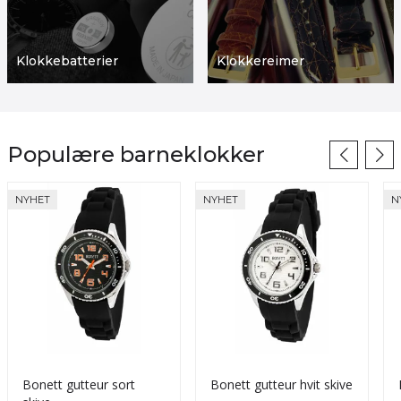
Klokkebatterier
Klokkereimer
Populære barneklokker
NYHET
NYHET
N
Bonett gutteur sort
Bonett gutteur hvit skive