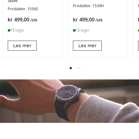
skive
Produktnr.
1536H
Produktnr.
1536S
Pris
Pris
kr 499,00
kr 499,00
/stk
/stk
På lager
På lager
Les mer
Les mer