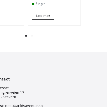
På lager
På lager
Les mer
Les mer
ntakt
esse:
mgrenveien 17
2 Stavern
st:
post@arildsagentur.no