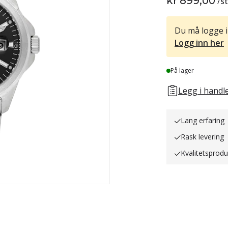
kr 899,00
/
s
Du må logge i
Logg inn her
Lager
På lager
Legg i handle
Lang erfaring
Rask levering
Kvalitetsprodu