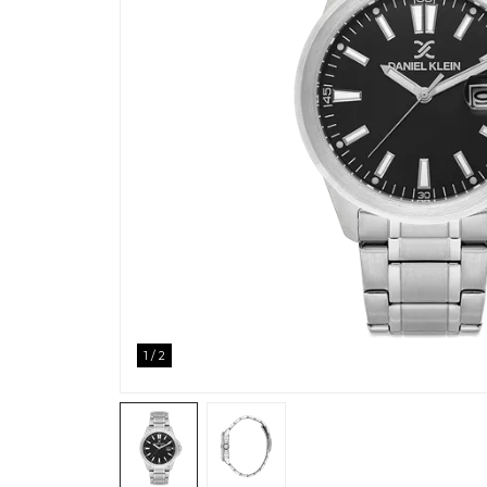
1
/
2