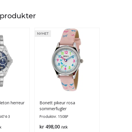
 produkter
NYHET
NYHET
leton herreur
Bonett pikeur rosa
Daniel Klei
sommerfugler
dameur
4474-3
Produktnr.
1508P
Produktnr.
DK
Pris
Pris
kr 498,00
kr 898,00
k
/stk