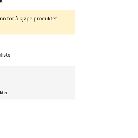
tk
nn for å kjøpe produktet.
liste
kter