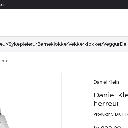
ter
r/Sykepleierur
Barneklokker
Vekkerklokker/Veggur
Del
reur
Daniel Klein
Daniel K
herreur
Produktnr.:
DK.1.1