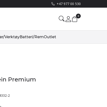
+47 977 00 530
0
Mine sider
er/Verktøy
Batteri/Rem
Outlet
lein Premium
4332-2