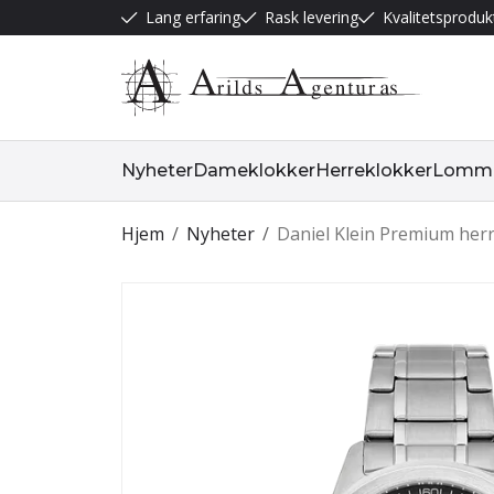
Lang erfaring
Rask levering
Kvalitetsproduk
Nyheter
Dameklokker
Herreklokker
Lommeu
Hjem
/
Nyheter
/
Daniel Klein Premium her