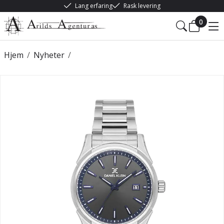
Lang erfaring
Rask levering
0
Hjem
/
Nyheter
/