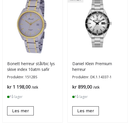
Bonett herreur stål/bic lys
Daniel Klein Premium
skive index 10atm safir
herreur
Produktnr.
1512BS
Produktnr.
DK.1.14337-1
Pris
Pris
kr 1 198,00
kr 899,00
/stk
/stk
På lager
På lager
Les mer
Les mer