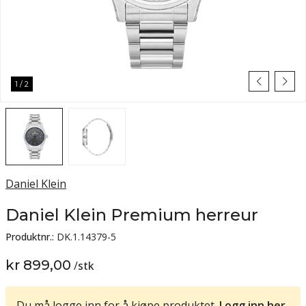
1
/
2
Daniel Klein
Daniel Klein Premium herreur
Produktnr.:
DK.1.14379-5
kr 899,00
/
stk
Du må logge inn for å kjøpe produktet.
Logg inn her