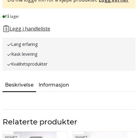
Lager
På lager
Legg i handleliste
Lang erfaring
Rask levering
Kvalitetsprodukter
Beskrivelse
Informasjon
Relaterte produkter
NYHET
NYHET