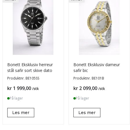
Bonett Eksklusiv herreur
Bonett Eksklusiv dameur
stål safir sort skive dato
safir bic
Produktnr.
BE105SS
Produktnr.
BE101B
Pris
Pris
kr 1 999,00
kr 2 099,00
/stk
/stk
På lager
På lager
Les mer
Les mer