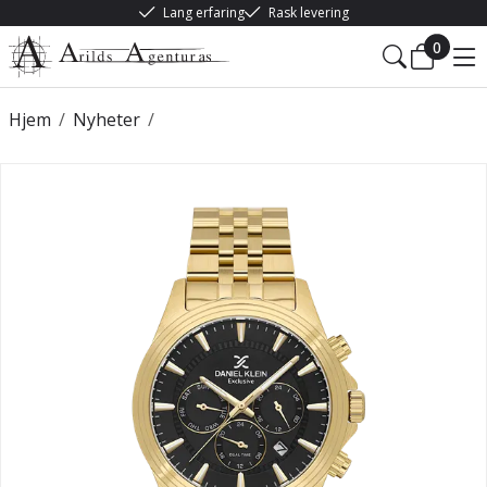
Lang erfaring
Rask levering
0
Hjem
/
Nyheter
/