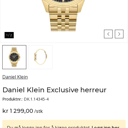
1
/
2
Daniel Klein
Daniel Klein Exclusive herreur
Produktnr.:
DK.1.14345-4
kr 1 299,00
/
stk
Du må logge inn for å kjøpe produktet.
Logg inn her