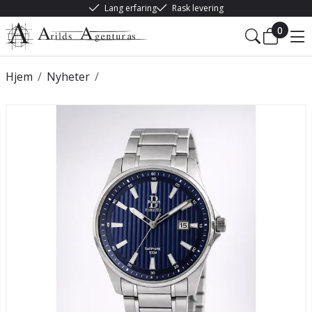
Lang erfaring
Rask levering
0
Hjem
/
Nyheter
/