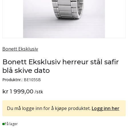
Bonett Eksklusiv
Bonett Eksklusiv herreur stål safir
blå skive dato
Produktnr.:
BE105SB
kr 1 999,00
/
stk
Du må logge inn for å kjøpe produktet.
Logg inn her
Lager
På lager