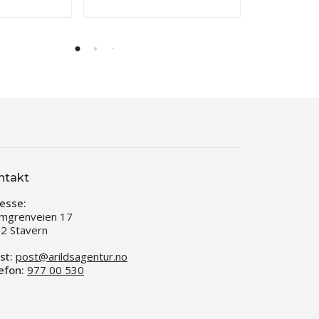
ntakt
esse:
mgrenveien 17
2 Stavern
st:
post@arildsagentur.no
efon:
977 00 530