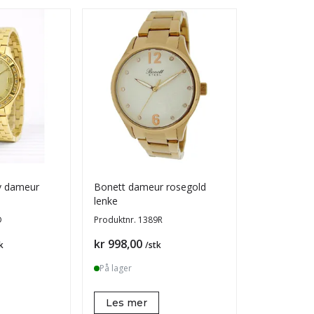
iv dameur
Bonett dameur rosegold
Bonett dame
lenke
skive 5atm
D
Produktnr.
1389R
Produktnr.
1
Pris
Pris
kr 998,00
kr 1 398,0
k
/stk
På lager
På lager
Les mer
Les mer