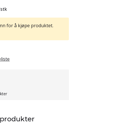
/
stk
nn for å kjøpe produktet.
liste
kter
 produkter