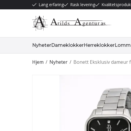
Lang erfaring
Rask levering
Kvalitetsproduk
Nyheter
Dameklokker
Herreklokker
Lommeu
Hjem
/
Nyheter
/
Bonett Eksklusiv dameur fi