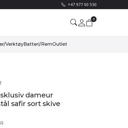
+47 977 00 530
0
Mine sider
er/Verktøy
Batteri/Rem
Outlet
v
sklusiv dameur
tål safir sort skive
SS