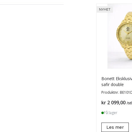
NYHET
Bonett Eksklus
safir double
Produktnr.
BE101
Pris
kr 2 099,00
/st
På lager
Les mer