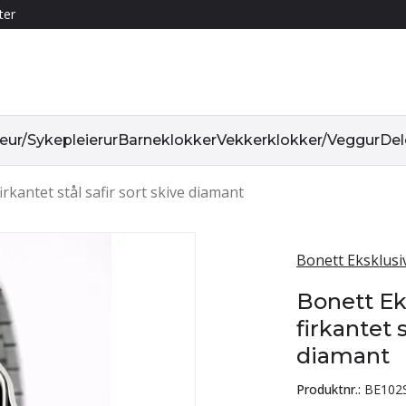
ter
r/Sykepleierur
Barneklokker
Vekkerklokker/Veggur
Del
rkantet stål safir sort skive diamant
Bonett Eksklusi
Bonett Ek
firkantet s
diamant
Produktnr.:
BE102