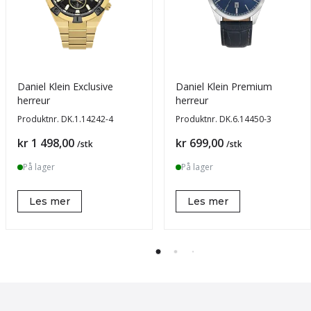
Daniel Klein Exclusive
Daniel Klein Premium
herreur
herreur
Produktnr.
DK.1.14242-4
Produktnr.
DK.6.14450-3
Pris
Pris
kr 1 498,00
kr 699,00
/stk
/stk
På lager
På lager
Les mer
Les mer