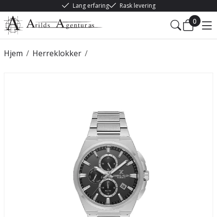
Lang erfaring
Rask levering
0
Hjem
/
Herreklokker
/