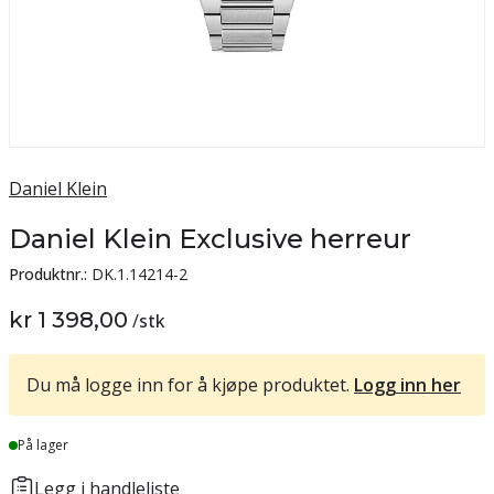
Daniel Klein
Daniel Klein Exclusive herreur
Produktnr.:
DK.1.14214-2
kr 1 398,00
/
stk
Du må logge inn for å kjøpe produktet.
Logg inn her
Lager
På lager
Legg i handleliste