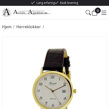
Lang erfaring
Rask levering
0
Hjem
/
Herreklokker
/