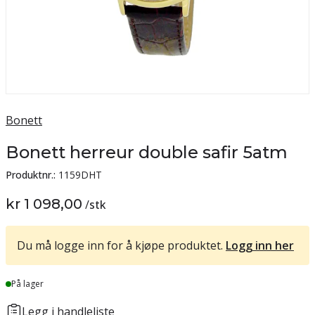
Bonett
Bonett herreur double safir 5atm
Produktnr.:
1159DHT
kr 1 098,00
/
stk
Du må logge inn for å kjøpe produktet.
Logg inn her
Lager
På lager
Legg i handleliste